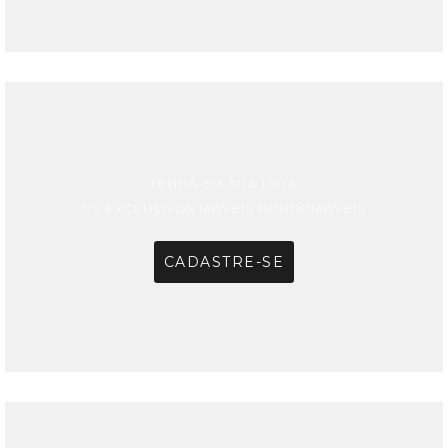
TENHA EM SUA LOJA
OS EXCLUSIVOS MÓVEIS RONDOMÓVEIS
CADASTRE-SE