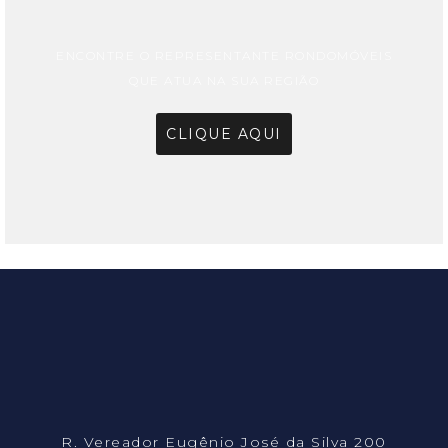
ENCONTRE O REPRESENTANTE RONDOMÓVEIS
QUE ATUA NA SUA REGIÃO
CLIQUE AQUI
R. Vereador Eugênio José da Silva 200